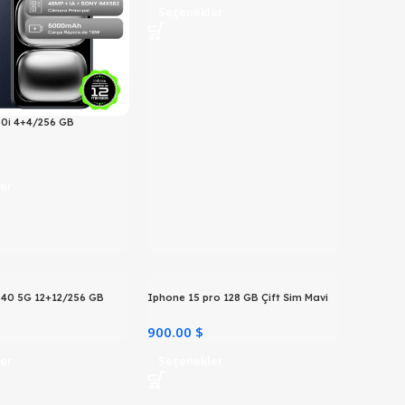
Seçenekler
 50i 4+4/256 GB
er
o 40 5G 12+12/256 GB
Iphone 15 pro 128 GB Çift Sim Mavi
900.00 $
er
Seçenekler