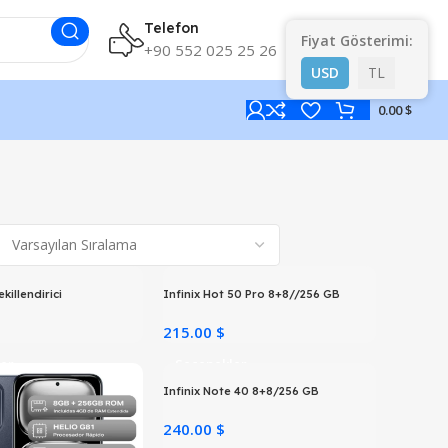
Telefon
Kur Bilgileri
Fiyat Gösterimi:
+90 552 025 25 26
USD
TL
0.00 $
killendirici
Infinix Hot 50 Pro 8+8//256 GB
215.00 $
er
Seçenekler
Infinix Note 40 8+8/256 GB
240.00 $