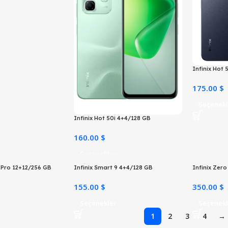
Infinix Hot
175.00 $
Seçenekl
Infinix Hot 50i 4+4/128 GB
160.00 $
Seçenekler
0 Pro 12+12/256 GB
Infinix Smart 9 4+4/128 GB
Infinix Zer
155.00 $
350.00 $
Seçenekler
Seçenekl
1
2
3
4
→