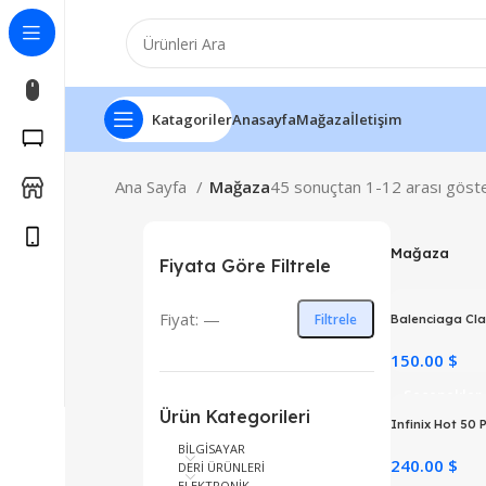
Katagoriler
Anasayfa
Mağaza
İletişim
Ana Sayfa
Mağaza
45 sonuçtan 1-12 arası göste
Mağaza
Fiyata Göre Filtrele
Fiyat:
—
Filtrele
Balenciaga Cla
150.00 $
Seçenekler
Ürün Kategorileri
Infinix Hot 50 
BİLGİSAYAR
240.00 $
DERİ ÜRÜNLERİ
ELEKTRONİK