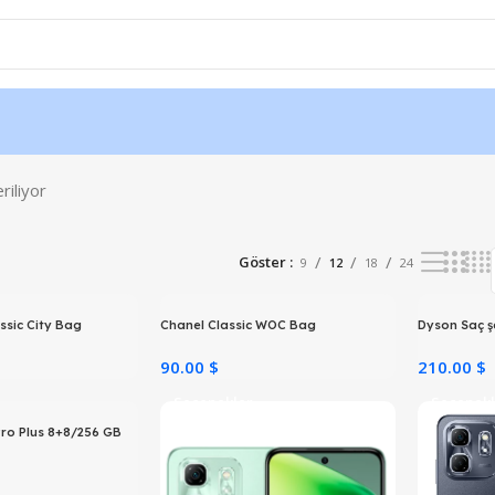
riliyor
Göster
9
12
18
24
ssic City Bag
Chanel Classic WOC Bag
Dyson Saç şe
90.00 $
210.00 $
Seçenekler
Seçenekl
Pro Plus 8+8/256 GB