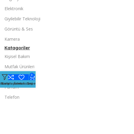
Elektronik
Giyilebilir Teknoloji
Görüntü & Ses
Kamera
Katagoriler
Kişisel Bakım
Mutfak Ürünleri
0
Oyun Konsolu
iltreler
Karşılaştırmak
İstek listesi
Sepet
Parfum
Telefon
Yapı Market
Önemli Bilgiler
Gizlilik ve Çerez Politikası
Mesafeli Satış Sözleşmesi