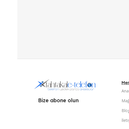
Me
Ana
Bize abone olun
Mağ
Blo
İlet