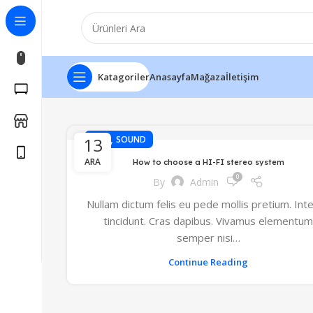
Katagoriler
Anasayfa
Mağaza
İletişim
,
13
HI-FI
SOUND
ARA
How to choose a HI-FI stereo system
0
By
Admin
Nullam dictum felis eu pede mollis pretium. Int
tincidunt. Cras dapibus. Vivamus elementum
semper nisi…
Continue Reading