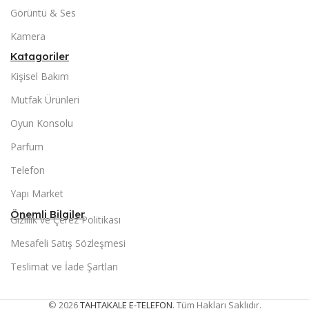
Görüntü & Ses
Kamera
Katagoriler
Kişisel Bakım
Mutfak Ürünleri
Oyun Konsolu
Parfum
Telefon
Yapı Market
Önemli Bilgiler
Gizlilik ve Çerez Politikası
Mesafeli Satış Sözleşmesi
Teslimat ve İade Şartları
© 2026
TAHTAKALE E-TELEFON
. Tüm Hakları Saklıdır.