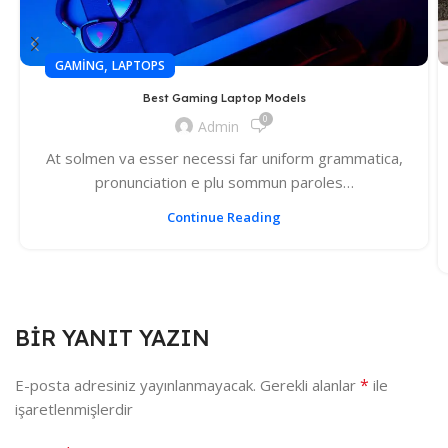
,
GAMING
LAPTOPS
Best Gaming Laptop Models
0
Admin
At solmen va esser necessi far uniform grammatica,
pronunciation e plu sommun paroles…
Continue Reading
BIR YANIT YAZIN
*
E-posta adresiniz yayınlanmayacak.
Gerekli alanlar
ile
işaretlenmişlerdir