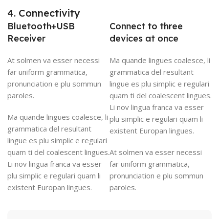
4. Connectivity
Bluetooth+USB
Connect to three
Receiver
devices at once
At solmen va esser necessi
Ma quande lingues coalesce, li
far uniform grammatica,
grammatica del resultant
pronunciation e plu sommun
lingue es plu simplic e regulari
paroles.
quam ti del coalescent lingues.
Li nov lingua franca va esser
Ma quande lingues coalesce, li
plu simplic e regulari quam li
grammatica del resultant
existent Europan lingues.
lingue es plu simplic e regulari
quam ti del coalescent lingues.
At solmen va esser necessi
Li nov lingua franca va esser
far uniform grammatica,
plu simplic e regulari quam li
pronunciation e plu sommun
existent Europan lingues.
paroles.